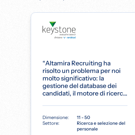
“Altamira Recruiting ha
risolto un problema per noi
molto significativo: la
gestione del database dei
candidati, il motore di ricerca
dei curricula e la
comunicazione con i nostri
clienti e candidati sono ora su
Dimensione:
11 - 50
una piattaforma semplice ed
Settore:
Ricerca e selezione del
personale
estremamente stabile.”