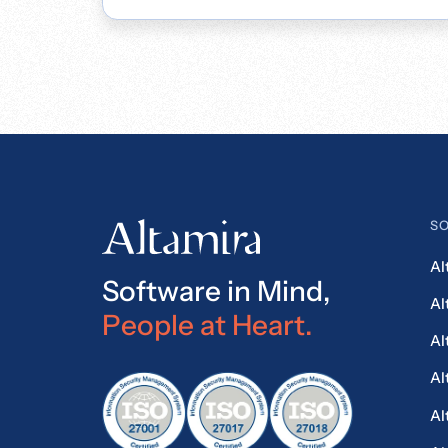
SO
Al
Software in Mind,
Al
People at Heart.
Al
Al
Al