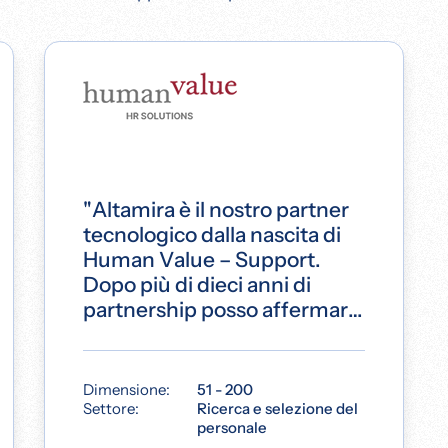
"Altamira è il nostro partner
tecnologico dalla nascita di
Human Value – Support.
Dopo più di dieci anni di
partnership posso affermare
che si è trattato di una scelta
eccellente da parte nostra.”
Dimensione:
51 - 200
Settore:
Ricerca e selezione del
personale