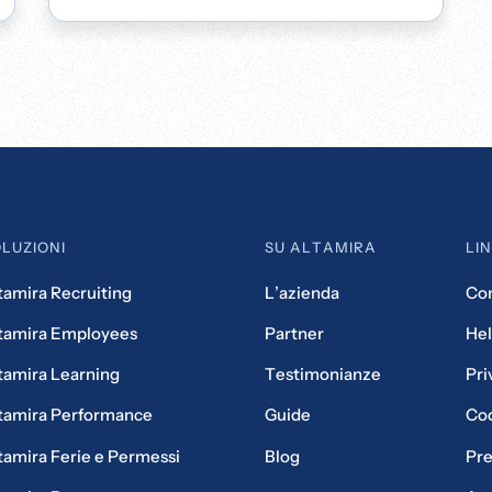
LUZIONI
SU ALTAMIRA
LIN
tamira Recruiting
L’azienda
Con
tamira Employees
Partner
Hel
tamira Learning
Testimonianze
Pri
tamira Performance
Guide
Coo
tamira Ferie e Permessi
Blog
Pre