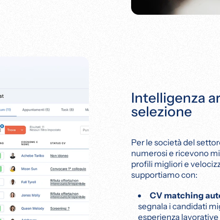
Intelligenza ar
selezione
Per le società del setto
numerosi e ricevono migl
profili migliori e veloc
supportiamo con:
CV matching autom
segnala i candidati m
esperienza lavorative