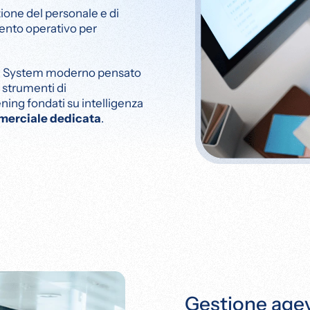
zione del personale e di
mento operativo per
ng System moderno pensato
n strumenti di
ing fondati su intelligenza
merciale dedicata
.
Gestione agev