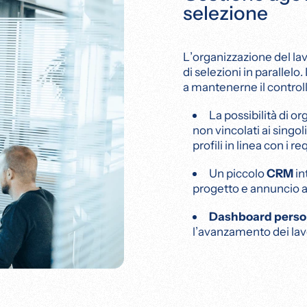
selezione
L’organizzazione del la
di selezioni in parallelo.
a mantenerne il controll
La possibilità di or
non vincolati ai singo
profili in linea con i req
Un piccolo
CRM
in
progetto e annuncio a
Dashboard person
l’avanzamento dei lav